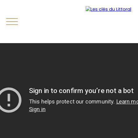
Accueil
Acheter
Vendre
Estimer
Avis clien
Estimation
Parrainage