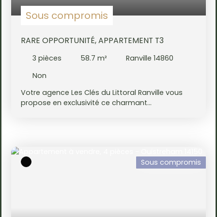
Sous compromis
RARE OPPORTUNITÉ, APPARTEMENT T3
3
pièces
58.7
m²
Ranville 14860
Non
Votre agence Les Clés du Littoral Ranville vous
propose en exclusivité ce charmant
appartement situé à Ranville, ayant bénéficié
d’une belle rénovation lui permettant d’obtenir un
DPE classé D. L’appartement se compose de
deux chambres spacieuses, d’une pièce de vie
lumineuse de plus de 27 m² avec cuisine ouverte,
Sous compromis
ainsi que d’une salle d’eau avec WC. Sa double
exposition offre une très belle luminosité à
l’espace de vie, rendant cet appartement
particulièrement agréable. Le logement dispose
d’un chauffage individuel au gaz. Taxe foncière :
599 € Un garage vient compléter ce bien. Un bien