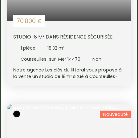
70 000
€
STUDIO 18 M² DANS RÉSIDENCE SÉCURISÉE
1
pièce
18.32
m²
Courseulles-sur-Mer 14470
Non
Notre agence Les clés du littoral vous propose à
la vente un studio de 18m² situé à Courseulles-
sur-Mer, dans une résidence sécurisée. Il se
compose d’une pièce de vie avec kitchenette
fonctionnelle. Le bien dispose également d’un
balcon, agréable pour profiter de l’extérieur. Une
place de parking privative complète ce bien. La
Nouveauté
résidence offre aussi un terrain de pétanque et
un court de tennis. Idéal pour un pied-à-terre à la
mer, un investissement locatif ou un premier
achat, ce studio bénéficie d’un emplacement