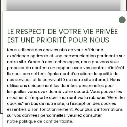
idéal pour une résidence principale, un pied-à-
terre ou un investissement locatif. À découvrir
avec Adeline Perrot. Plus d’informations sur notre
site : lesclesdulittoral. com Les informations sur
les risques auxquels ce bien est exposé sont
Sous compromis
LE RESPECT DE VOTRE VIE PRIVÉE
disponibles sur le site Géorisques : www.
EST UNE PRIORITÉ POUR NOUS
georisques. gouv. fr.
APPARTEMENT 4 PIÈCES, BOURG DE
Nous utilisons des cookies afin de vous offrir une
OUISTREHAM
4
pièces
88
m²
Ouistreham 14150
expérience optimale et une communication pertinente sur
notre site. Grace à ces technologies, nous pouvons vous
Non
proposer du contenu en rapport avec vos centres d'intérêt.
Ils nous permettent également d'améliorer la qualité de
Ce bien a été vendu par notre agence, nous
nos services et la convivialité de notre site internet. Nous
sommes en recherche constante de bien à
utiliserons uniquement les données personnelles pour
vendre à Ouistreham et sur le secteur. Vous avez
lesquelles vous avez donné votre accord. Vous pouvez les
un projet et souhaitez en discuter ? Rencontrons
modifier à n'importe quel moment via la rubrique ″Gérer les
nous au 2 avenue Pasteur à Ouistreham.
cookies″ en bas de notre site, à l'exception des cookies
Idéalement situé au cœur du bourg de
essentiels à son fonctionnement. Pour plus d'informations
Ouistreham, à seulement 300 mètres des
sur vos données personnelles, veuillez consulter
commerces, Découvrez cet appartement F4
notre politique de confidentialité
.
niché au 1er et dernier étage d’une petite