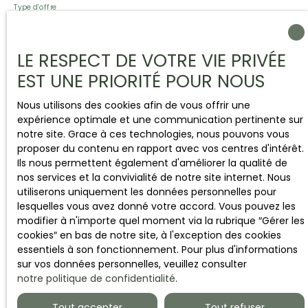
Type d'offre
Vente
Type de bien
LE RESPECT DE VOTRE VIE PRIVÉE
Maison
EST UNE PRIORITÉ POUR NOUS
Localisation
Foulognes (14240)
Nous utilisons des cookies afin de vous offrir une
expérience optimale et une communication pertinente sur
notre site. Grace à ces technologies, nous pouvons vous
Budget max (€)
proposer du contenu en rapport avec vos centres d'intérêt.
Ils nous permettent également d'améliorer la qualité de
Surface min (m²)
nos services et la convivialité de notre site internet. Nous
utiliserons uniquement les données personnelles pour
lesquelles vous avez donné votre accord. Vous pouvez les
Pièces min
modifier à n'importe quel moment via la rubrique ″Gérer les
cookies″ en bas de notre site, à l'exception des cookies
essentiels à son fonctionnement. Pour plus d'informations
J'accepte le traitement de mes données
sur vos données personnelles, veuillez consulter
personnelles conformément au RGPD. Si vous ne
notre politique de confidentialité
.
souhaitez pas faire l'objet de prospection
commerciale par voie téléphonique, vous pouvez
Tout accepter
Tout refuser