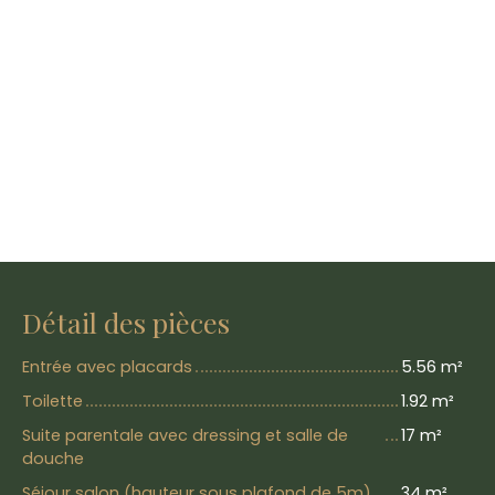
Détail des pièces
Entrée avec placards
5.56 m²
Toilette
1.92 m²
Suite parentale avec dressing et salle de
17 m²
douche
Séjour salon (hauteur sous plafond de 5m)
34 m²