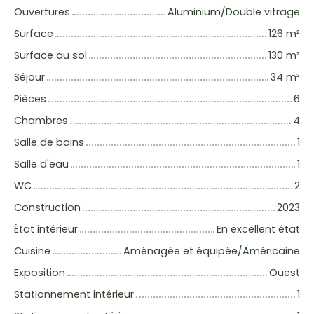
Ouvertures
Aluminium/Double vitrage
Surface
126
m²
Surface au sol
130
m²
Séjour
34
m²
Pièces
6
Chambres
4
Salle de bains
1
Salle d'eau
1
WC
2
Construction
2023
État intérieur
En excellent état
Cuisine
Aménagée et équipée/Américaine
Exposition
Ouest
Stationnement intérieur
1