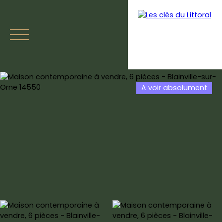
A voir absolument
Accueil
Acheter
Vendre
Estimer
Avis clien
Estimation
Parrainage