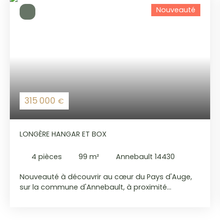
Nouveauté
315 000
€
LONGÈRE HANGAR ET BOX
4
pièces
99
m²
Annebault 14430
Nouveauté à découvrir au cœur du Pays d'Auge,
sur la commune d'Annebault, à proximité
immédiate de l'A13 permettant de rejoindre Paris
en seulement 2 heures, cette propriété implantée
sur plus de 1,5 hectare de terrain séduira les