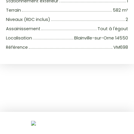
Stationnement extérieur
1
Terrain
582
m²
Niveaux (RDC inclus)
2
Assainissement
Tout à l'égout
Localisation
Blainville-sur-Orne 14550
Référence
VM698