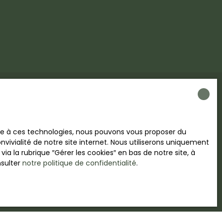
lus aucun bien
ace à ces technologies, nous pouvons vous proposer du
à votre recherche !
vivialité de notre site internet. Nous utiliserons uniquement
 la rubrique ″Gérer les cookies″ en bas de notre site, à
nsulter
notre politique de confidentialité
.
Nom
Email
Type de bien
Localisation