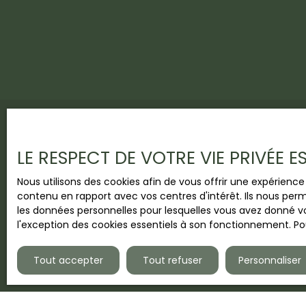
LE RESPECT DE VOTRE VIE PRIVÉE 
Vous ne trouvez pas
Nous utilisons des cookies afin de vous offrir une expérien
la propriété de vos rêves ?
contenu en rapport avec vos centres d'intérêt. Ils nous perm
les données personnelles pour lesquelles vous avez donné vo
Abonnez-vous à la newsletter de
Les clés du Littor
l'exception des cookies essentiels à son fonctionnement. Pou
informés des nouvelles propriétés correspondant à
manquez jamais l'opportunité de trouver la maison
Tout accepter
Tout refuser
Personnaliser