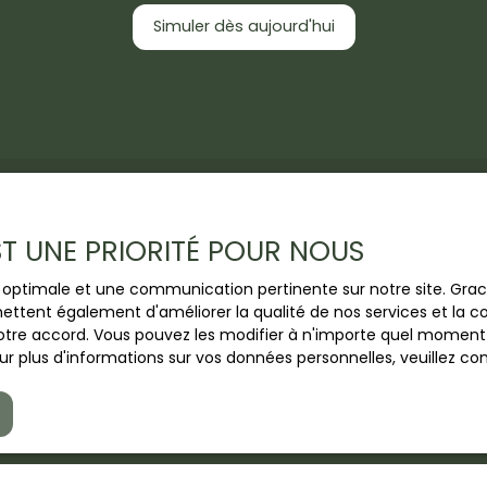
Simuler dès aujourd'hui
EST UNE PRIORITÉ POUR NOUS
Ne manquez p
ce optimale et une communication pertinente sur notre site. Gr
correspondant 
ettent également d'améliorer la qualité de nos services et la con
tre accord. Vous pouvez les modifier à n'importe quel moment via
al
et soyez les premiers
r plus d'informations sur vos données personnelles, veuillez co
Prénom
 vos critères. Ne
 de vos rêves !
Type d'offre
Neuf